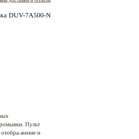
вия доставки и оплаты
ка DUV-7А500-N
нных
промывки. Пульт
 отобра-жение и