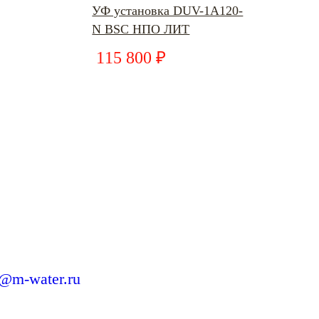
УФ установка DUV-1А120-
N BSC НПО ЛИТ
115 800 ₽
o@m-water.ru
X