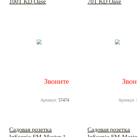
100T KD Oase
70T KD Oase
Звоните
Звон
Артикул:
57474
Артикул:
Садовая розетка
Садовая розетка
InScenio FM-Master 1
InScenio FM-Maste