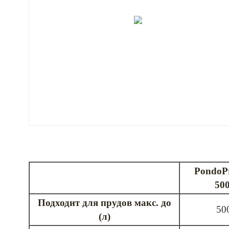
PondoPr
50
Подходит для прудов макс. до
50
(л)