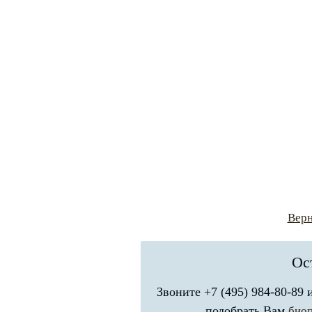
Верн
Ос
Звоните +7 (495) 984-80-89
подобрать Вам
био