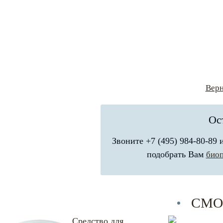
Верн
Ос
Звоните +7 (495) 984-80-89
подобрать Вам
био
СМО
Средство для