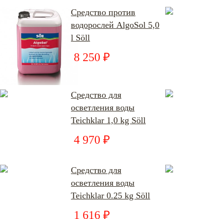
Средство против
водорослей AlgoSol 5,0
l Söll
8 250 ₽
Средство для
осветления воды
Teichklar 1,0 kg Söll
4 970 ₽
Средство для
осветления воды
Teichklar 0.25 kg Söll
1 616 ₽