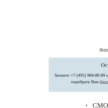
Верн
Ос
Звоните +7 (495) 984-80-89
подобрать Вам
био
СМО