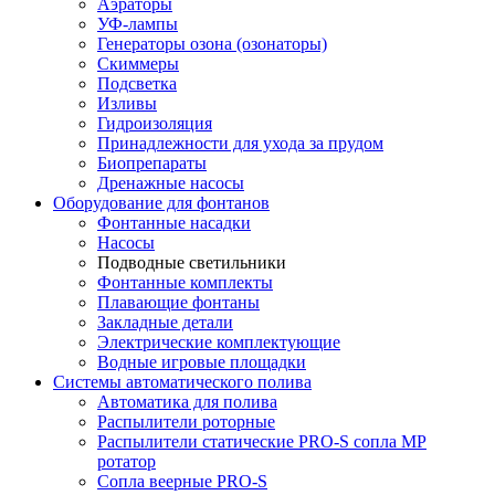
Аэраторы
УФ-лампы
Генераторы озона (озонаторы)
Скиммеры
Подсветка
Изливы
Гидроизоляция
Принадлежности для ухода за прудом
Биопрепараты
Дренажные насосы
Оборудование для фонтанов
Фонтанные насадки
Насосы
Подводные светильники
Фонтанные комплекты
Плавающие фонтаны
Закладные детали
Электрические комплектующие
Водные игровые площадки
Системы автоматического полива
Автоматика для полива
Распылители роторные
Распылители статические PRO-S сопла МР
ротатор
Сопла веерные PRO-S