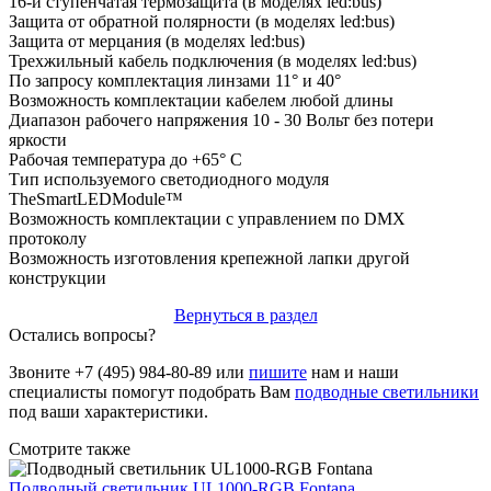
16-и ступенчатая термозащита (в моделях led:bus)
Защита от обратной полярности (в моделях led:bus)
Защита от мерцания (в моделях led:bus)
Трехжильный кабель подключения (в моделях led:bus)
По запросу комплектация линзами 11° и 40°
Возможность комплектации кабелем любой длины
Диапазон рабочего напряжения 10 - 30 Вольт без потери
яркости
Рабочая температура до +65° С
Тип используемого светодиодного модуля
TheSmartLEDModule™
Возможность комплектации с управлением по DMX
протоколу
Возможность изготовления крепежной лапки другой
конструкции
Вернуться в раздел
Остались вопросы?
Звоните +7 (495) 984-80-89 или
пишите
нам и наши
специалисты помогут подобрать Вам
подводные светильники
под ваши характеристики.
Смотрите также
Подводный светильник UL1000-RGB Fontana