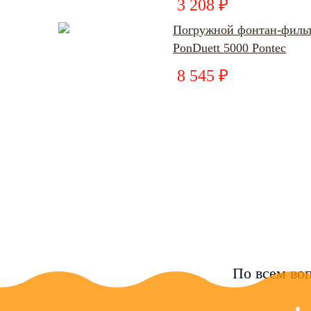
3 208 ₽
Погружной фонтан-филь
PonDuett 5000 Pontec
8 545 ₽
По всем воп