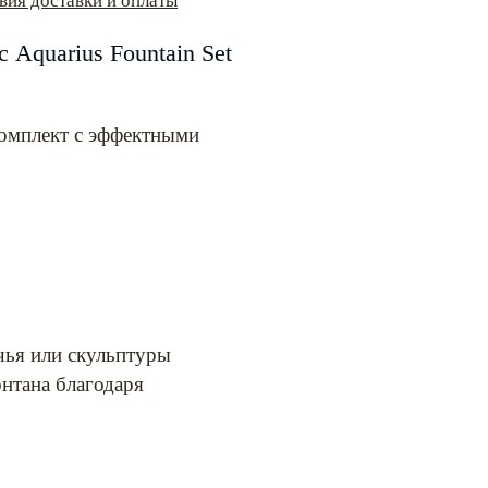
вия доставки и оплаты
Aquarius Fountain Set
омплект с эффектными
чья или скульптуры
онтана благодаря