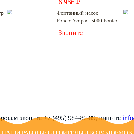
6 966 ₽
тр
Фонтанный насос
PondoCompact 5000 Pontec
Звоните
росам звоните +7 (495) 984-80-89, пишите
inf
НАШИ РАБОТЫ: СТРОИТЕЛЬСТВО ВОДОЕМОВ