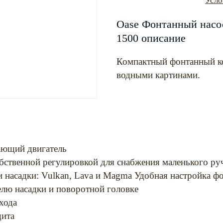
Усло
Oase Фонтанный насос 
1500 описание
Компактный фонтанный к
водными картинами.
ающий двигатель
бственной регулировкой для снабжения маленького ру
и насадки: Vulkan, Lava и Magma Удобная настройка ф
елю насадки и поворотной головке
схода
щита