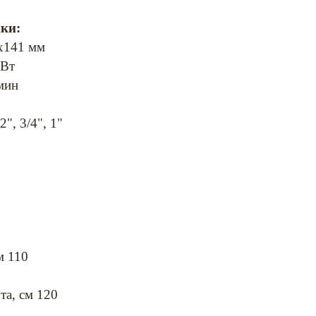
ики:
х141 мм
 Вт
/мин
", 3/4", 1"
см 110
та, см 120